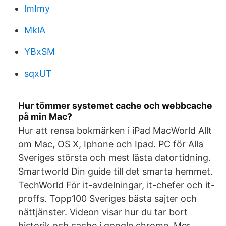
lmImy
MklA
YBxSM
sqxUT
Hur tömmer systemet cache och webbcache
på min Mac?
Hur att rensa bokmärken i iPad MacWorld Allt
om Mac, OS X, Iphone och Ipad. PC för Alla
Sveriges största och mest lästa datortidning.
Smartworld Din guide till det smarta hemmet.
TechWorld För it-avdelningar, it-chefer och it-
proffs. Topp100 Sveriges bästa sajter och
nättjänster. Videon visar hur du tar bort
historik och cache i google chrome. Mer